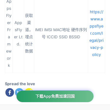
Ap
ps
https://
Fly
获取
www.a
er
App
渠
ppsflye
Fr
sFly
道，
IMEI IMSI MAC地址 硬件序列
r.com/l
a
er Lt
埋点
号 ICCID SSID BSSID
egal/pri
m
d.
统计
vacy-p
ew
数据
olicy
or
k
Spread the love
下载App免费加速回国