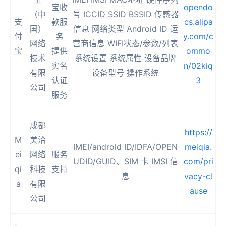
宝收
opendo
（中
号 ICCID SSID BSSID 传感器
支
款服
cs.alipa
国）
信息 网络类型 Android ID 运
付
务
y.com/c
网络
营商信息 WIFI状态/参数/列表
宝
提供
ommo
技术
系统设置 系统属性 设备品牌
实名
n/02kiq
有限
设备型号 操作系统
认证
3
公司
服务
成都
https://
M
美洽
IMEI/android ID/IDFA/OPEN
meiqia.
ei
网络
服务
UDID/GUID、SIM 卡 IMSI 信
com/pri
qi
科技
支持
息
vacy-cl
a
有限
ause
公司