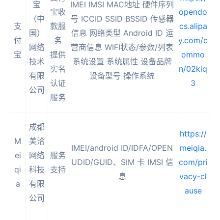
宝
IMEI IMSI MAC地址 硬件序列
宝收
opendo
（中
号 ICCID SSID BSSID 传感器
支
款服
cs.alipa
国）
信息 网络类型 Android ID 运
付
务
y.com/c
网络
营商信息 WIFI状态/参数/列表
宝
提供
ommo
技术
系统设置 系统属性 设备品牌
实名
n/02kiq
有限
设备型号 操作系统
认证
3
公司
服务
成都
https://
M
美洽
IMEI/android ID/IDFA/OPEN
meiqia.
ei
网络
服务
UDID/GUID、SIM 卡 IMSI 信
com/pri
qi
科技
支持
息
vacy-cl
a
有限
ause
公司