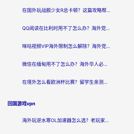
航
在国外玩战舰少女R总卡顿？这篇攻略帮你流畅开舰+解锁国内影音
QQ阅读在比利时用不了怎么办？海外党亲测的跨区上网解决方案
咪咕视频VIP海外限制怎么解除？海外党亲测有效的回国加速方案
微信在缅甸用不了怎么办？海外华人必看的回国加速全攻略
在境外怎么看欧洲杯比赛？留学生亲测：用对回国加速器就能解决
回国游戏vpn
海外玩逆水寒OL加速器怎么选？老玩家亲测的避坑指南