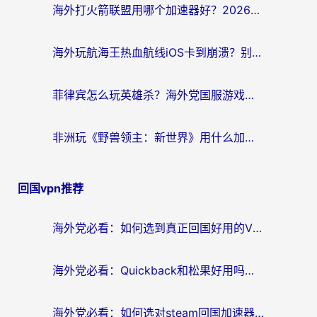
海外打火箭联盟用哪个加速器好？2026实测指南帮你告别延迟卡顿
海外玩航海王热血航线iOS卡到崩溃？别慌，这篇指南解决你的国服游戏加速难题
菲律宾怎么玩英雄杀？海外党国服游戏畅玩指南（附延迟解决秘籍）
非洲玩《野兽领主：新世界》用什么加速器好？留学生亲测有效的解决方案
回国vpn推荐
海外党必看：如何选到真正回国好用的VPN？实测+避坑指南
海外党必看：Quickback和松果好用吗？3步教你选对回国加速器无缝刷国内资源
海外党必看：如何选对steam回国加速器？从踩坑到无缝访问国内资源的全攻略