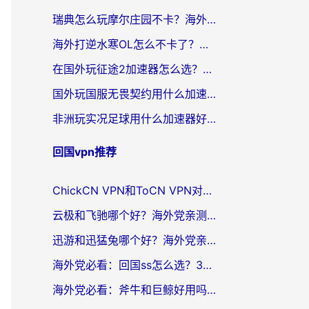
瑞典怎么玩摩尔庄园不卡？海外党国服游戏加速器终极指南（附非洲欧洲实测）
海外打逆水寒OL怎么不卡了？留学生亲测有效的国服游戏加速指南
在国外玩征途2加速器怎么选？海外玩家告别延迟卡顿的实用指南
国外玩国服无畏契约用什么加速器最好？2026海外玩家实测指南（附台湾跑跑卡丁车解决方案）
非洲玩实况足球用什么加速器好？海外党亲测的国服游戏流畅攻略
回国vpn推荐
ChickCN VPN和ToCN VPN对比哪个回国效果更好？海外党亲测3款加速器后选对了！
云极和飞驰哪个好？海外党亲测3款回国加速器，附避坑指南
迅游和迅猛兔哪个好？海外党亲测回国加速器，附马来西亚玩游戏避坑指南
海外党必看：回国ss怎么选？3步教你无缝刷国内剧玩国服
海外党必看：斧牛和巨鲸好用吗？3分钟选对回国加速器，无缝刷国内剧玩游戏