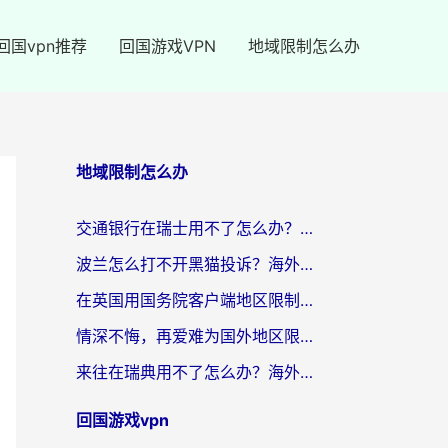
回国vpn推荐
回国游戏VPN
地域限制怎么办
地域限制怎么办
交通银行在瑞士用不了怎么办？海外党必备回国加速器指南，追剧游戏全搞定
波兰怎么打不开黑猫投诉？海外党必看的回国加速器选择指南（解决追剧社保音乐难题）
在英国用国务院客户端地区限制怎么办？海外党必看的回国加速实用指南
情深不悔，再爱难为国外地区限制怎么看？海外党追剧听歌的破局指南
来往在瑞典用不了怎么办？海外党必看的回国加速器选择指南（附微信定位修改+喜马拉雅版权破解）
回国游戏vpn