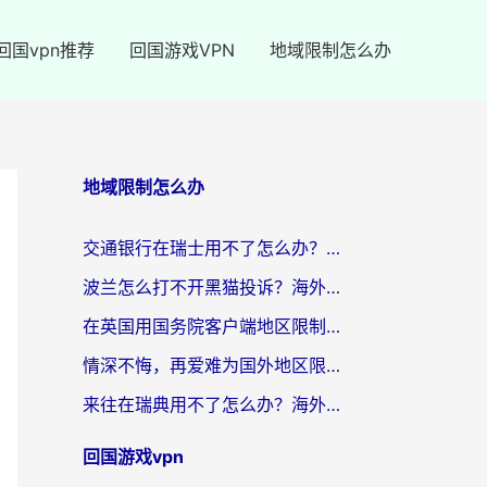
回国vpn推荐
回国游戏VPN
地域限制怎么办
地域限制怎么办
交通银行在瑞士用不了怎么办？海外党必备回国加速器指南，追剧游戏全搞定
波兰怎么打不开黑猫投诉？海外党必看的回国加速器选择指南（解决追剧社保音乐难题）
在英国用国务院客户端地区限制怎么办？海外党必看的回国加速实用指南
情深不悔，再爱难为国外地区限制怎么看？海外党追剧听歌的破局指南
来往在瑞典用不了怎么办？海外党必看的回国加速器选择指南（附微信定位修改+喜马拉雅版权破解）
回国游戏vpn