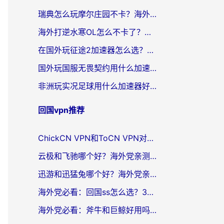
瑞典怎么玩摩尔庄园不卡？海外党国服游戏加速器终极指南（附非洲欧洲实测）
海外打逆水寒OL怎么不卡了？留学生亲测有效的国服游戏加速指南
在国外玩征途2加速器怎么选？海外玩家告别延迟卡顿的实用指南
国外玩国服无畏契约用什么加速器最好？2026海外玩家实测指南（附台湾跑跑卡丁车解决方案）
非洲玩实况足球用什么加速器好？海外党亲测的国服游戏流畅攻略
回国vpn推荐
ChickCN VPN和ToCN VPN对比哪个回国效果更好？海外党亲测3款加速器后选对了！
云极和飞驰哪个好？海外党亲测3款回国加速器，附避坑指南
迅游和迅猛兔哪个好？海外党亲测回国加速器，附马来西亚玩游戏避坑指南
海外党必看：回国ss怎么选？3步教你无缝刷国内剧玩国服
海外党必看：斧牛和巨鲸好用吗？3分钟选对回国加速器，无缝刷国内剧玩游戏