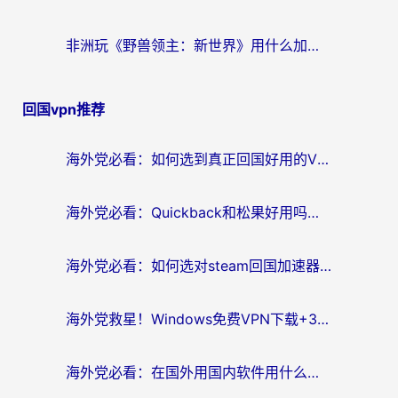
非洲玩《野兽领主：新世界》用什么加速器好？留学生亲测有效的解决方案
回国vpn推荐
海外党必看：如何选到真正回国好用的VPN？实测+避坑指南
海外党必看：Quickback和松果好用吗？3步教你选对回国加速器无缝刷国内资源
海外党必看：如何选对steam回国加速器？从踩坑到无缝访问国内资源的全攻略
海外党救星！Windows免费VPN下载+3步搞定国内资源无缝访问
海外党必看：在国外用国内软件用什么加速器好？解决追剧游戏办公的终极指南