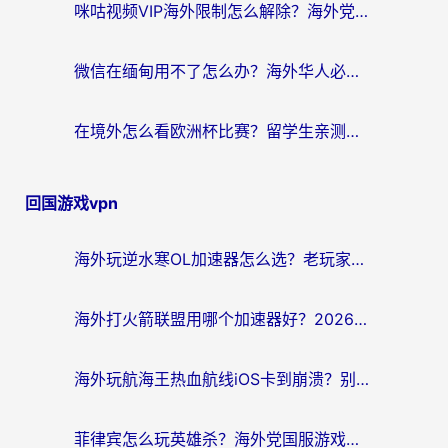
咪咕视频VIP海外限制怎么解除？海外党亲测有效的回国加速方案
微信在缅甸用不了怎么办？海外华人必看的回国加速全攻略
在境外怎么看欧洲杯比赛？留学生亲测：用对回国加速器就能解决
回国游戏vpn
海外玩逆水寒OL加速器怎么选？老玩家亲测的避坑指南
海外打火箭联盟用哪个加速器好？2026实测指南帮你告别延迟卡顿
海外玩航海王热血航线iOS卡到崩溃？别慌，这篇指南解决你的国服游戏加速难题
菲律宾怎么玩英雄杀？海外党国服游戏畅玩指南（附延迟解决秘籍）