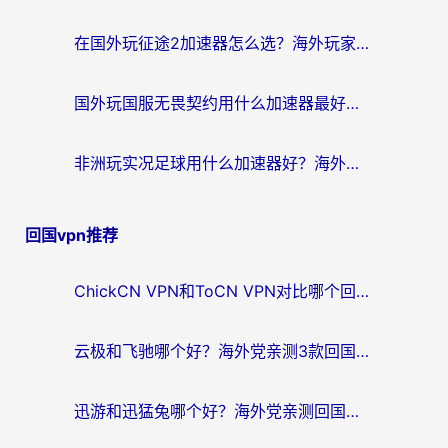
在国外玩征途2加速器怎么选？海外玩家告别延迟卡顿的实用指南
国外玩国服无畏契约用什么加速器最好？2026海外玩家实测指南（附台湾跑跑卡丁车解决方案）
非洲玩实况足球用什么加速器好？海外党亲测的国服游戏流畅攻略
回国vpn推荐
ChickCN VPN和ToCN VPN对比哪个回国效果更好？海外党亲测3款加速器后选对了！
云极和飞驰哪个好？海外党亲测3款回国加速器，附避坑指南
迅游和迅猛兔哪个好？海外党亲测回国加速器，附马来西亚玩游戏避坑指南