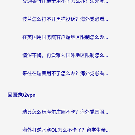
交通银行在瑞士用不了怎么办？海外党必备回国加速器指南，追剧游戏全搞定
波兰怎么打不开黑猫投诉？海外党必看的回国加速器选择指南（解决追剧社保音乐难题）
在英国用国务院客户端地区限制怎么办？海外党必看的回国加速实用指南
情深不悔，再爱难为国外地区限制怎么看？海外党追剧听歌的破局指南
来往在瑞典用不了怎么办？海外党必看的回国加速器选择指南（附微信定位修改+喜马拉雅版权破解）
回国游戏vpn
瑞典怎么玩摩尔庄园不卡？海外党国服游戏加速器终极指南（附非洲欧洲实测）
海外打逆水寒OL怎么不卡了？留学生亲测有效的国服游戏加速指南