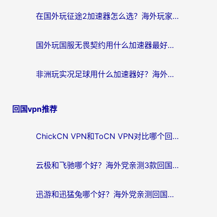
在国外玩征途2加速器怎么选？海外玩家告别延迟卡顿的实用指南
国外玩国服无畏契约用什么加速器最好？2026海外玩家实测指南（附台湾跑跑卡丁车解决方案）
非洲玩实况足球用什么加速器好？海外党亲测的国服游戏流畅攻略
回国vpn推荐
ChickCN VPN和ToCN VPN对比哪个回国效果更好？海外党亲测3款加速器后选对了！
云极和飞驰哪个好？海外党亲测3款回国加速器，附避坑指南
迅游和迅猛兔哪个好？海外党亲测回国加速器，附马来西亚玩游戏避坑指南