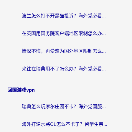
波兰怎么打不开黑猫投诉？海外党必看的回国加速器选择指南（解决追剧社保音乐难题）
在英国用国务院客户端地区限制怎么办？海外党必看的回国加速实用指南
情深不悔，再爱难为国外地区限制怎么看？海外党追剧听歌的破局指南
来往在瑞典用不了怎么办？海外党必看的回国加速器选择指南（附微信定位修改+喜马拉雅版权破解）
回国游戏vpn
瑞典怎么玩摩尔庄园不卡？海外党国服游戏加速器终极指南（附非洲欧洲实测）
海外打逆水寒OL怎么不卡了？留学生亲测有效的国服游戏加速指南