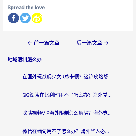
Spread the love
文
←
前一篇文章
后一篇文章
→
章
地域限制怎么办
导
航
在国外玩战舰少女R总卡顿？这篇攻略帮你流畅开舰+解锁国内影音
QQ阅读在比利时用不了怎么办？海外党亲测的跨区上网解决方案
咪咕视频VIP海外限制怎么解除？海外党亲测有效的回国加速方案
微信在缅甸用不了怎么办？海外华人必看的回国加速全攻略