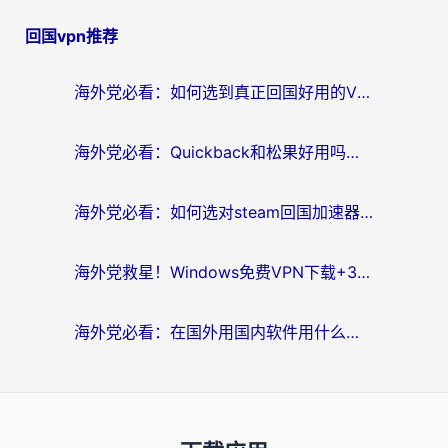
回国vpn推荐
海外党必看：如何选到真正回国好用的VPN？实测+避坑指南
海外党必看：Quickback和松果好用吗？3步教你选对回国加速器无缝刷国内资源
海外党必看：如何选对steam回国加速器？从踩坑到无缝访问国内资源的全攻略
海外党救星！Windows免费VPN下载+3步搞定国内资源无缝访问
海外党必看：在国外用国内软件用什么加速器好？解决追剧游戏办公的终极指南