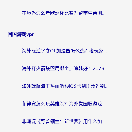
在境外怎么看欧洲杯比赛？留学生亲测：用对回国加速器就能解决
回国游戏vpn
海外玩逆水寒OL加速器怎么选？老玩家亲测的避坑指南
海外打火箭联盟用哪个加速器好？2026实测指南帮你告别延迟卡顿
海外玩航海王热血航线iOS卡到崩溃？别慌，这篇指南解决你的国服游戏加速难题
菲律宾怎么玩英雄杀？海外党国服游戏畅玩指南（附延迟解决秘籍）
非洲玩《野兽领主：新世界》用什么加速器好？留学生亲测有效的解决方案