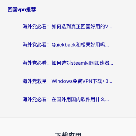
回国vpn推荐
海外党必看：如何选到真正回国好用的VPN？实测+避坑指南
海外党必看：Quickback和松果好用吗？3步教你选对回国加速器无缝刷国内资源
海外党必看：如何选对steam回国加速器？从踩坑到无缝访问国内资源的全攻略
海外党救星！Windows免费VPN下载+3步搞定国内资源无缝访问
海外党必看：在国外用国内软件用什么加速器好？解决追剧游戏办公的终极指南