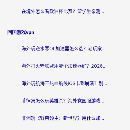
在境外怎么看欧洲杯比赛？留学生亲测：用对回国加速器就能解决
回国游戏vpn
海外玩逆水寒OL加速器怎么选？老玩家亲测的避坑指南
海外打火箭联盟用哪个加速器好？2026实测指南帮你告别延迟卡顿
海外玩航海王热血航线iOS卡到崩溃？别慌，这篇指南解决你的国服游戏加速难题
菲律宾怎么玩英雄杀？海外党国服游戏畅玩指南（附延迟解决秘籍）
非洲玩《野兽领主：新世界》用什么加速器好？留学生亲测有效的解决方案