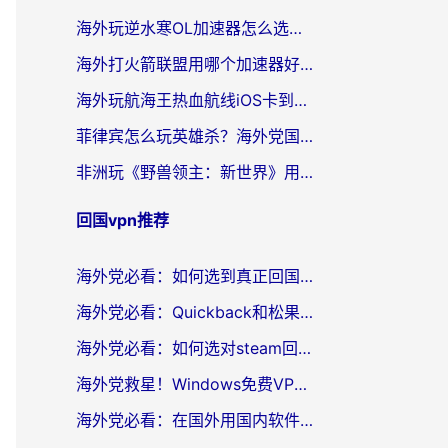
海外玩逆水寒OL加速器怎么选？老玩家亲测的避坑指南
海外打火箭联盟用哪个加速器好？2026实测指南帮你告别延迟卡顿
海外玩航海王热血航线iOS卡到崩溃？别慌，这篇指南解决你的国服游戏加速难题
菲律宾怎么玩英雄杀？海外党国服游戏畅玩指南（附延迟解决秘籍）
非洲玩《野兽领主：新世界》用什么加速器好？留学生亲测有效的解决方案
回国vpn推荐
海外党必看：如何选到真正回国好用的VPN？实测+避坑指南
海外党必看：Quickback和松果好用吗？3步教你选对回国加速器无缝刷国内资源
海外党必看：如何选对steam回国加速器？从踩坑到无缝访问国内资源的全攻略
海外党救星！Windows免费VPN下载+3步搞定国内资源无缝访问
海外党必看：在国外用国内软件用什么加速器好？解决追剧游戏办公的终极指南