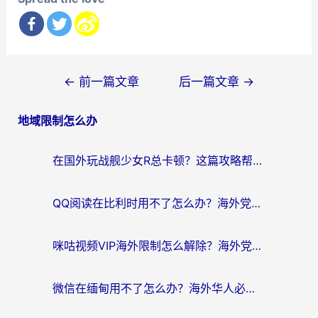
文
←
前一篇文章
后一篇文章
→
章
地域限制怎么办
导
航
在国外玩战舰少女R总卡顿？这篇攻略帮你流畅开舰+解锁国内影音
QQ阅读在比利时用不了怎么办？海外党亲测的跨区上网解决方案
咪咕视频VIP海外限制怎么解除？海外党亲测有效的回国加速方案
微信在缅甸用不了怎么办？海外华人必看的回国加速全攻略