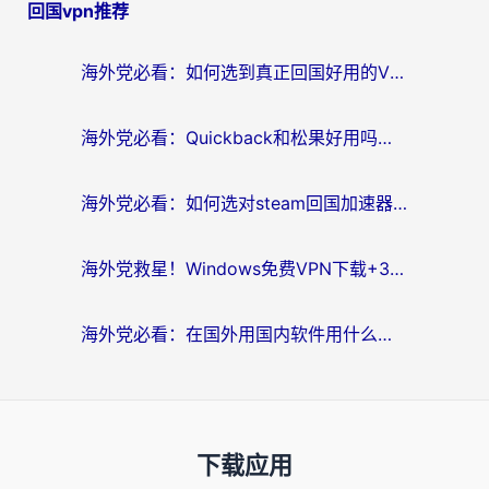
回国vpn推荐
海外党必看：如何选到真正回国好用的VPN？实测+避坑指南
海外党必看：Quickback和松果好用吗？3步教你选对回国加速器无缝刷国内资源
海外党必看：如何选对steam回国加速器？从踩坑到无缝访问国内资源的全攻略
海外党救星！Windows免费VPN下载+3步搞定国内资源无缝访问
海外党必看：在国外用国内软件用什么加速器好？解决追剧游戏办公的终极指南
下载应用