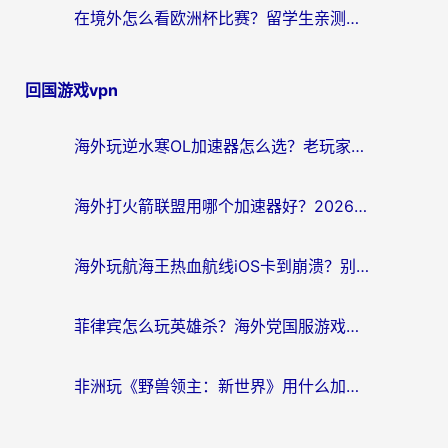
在境外怎么看欧洲杯比赛？留学生亲测：用对回国加速器就能解决
回国游戏vpn
海外玩逆水寒OL加速器怎么选？老玩家亲测的避坑指南
海外打火箭联盟用哪个加速器好？2026实测指南帮你告别延迟卡顿
海外玩航海王热血航线iOS卡到崩溃？别慌，这篇指南解决你的国服游戏加速难题
菲律宾怎么玩英雄杀？海外党国服游戏畅玩指南（附延迟解决秘籍）
非洲玩《野兽领主：新世界》用什么加速器好？留学生亲测有效的解决方案