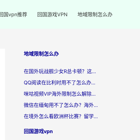
回国vpn推荐
回国游戏VPN
地域限制怎么办
地域限制怎么办
在国外玩战舰少女R总卡顿？这篇攻略帮你流畅开舰+解锁国内影音
QQ阅读在比利时用不了怎么办？海外党亲测的跨区上网解决方案
咪咕视频VIP海外限制怎么解除？海外党亲测有效的回国加速方案
微信在缅甸用不了怎么办？海外华人必看的回国加速全攻略
在境外怎么看欧洲杯比赛？留学生亲测：用对回国加速器就能解决
回国游戏vpn