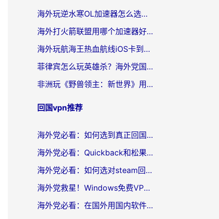
海外玩逆水寒OL加速器怎么选？老玩家亲测的避坑指南
海外打火箭联盟用哪个加速器好？2026实测指南帮你告别延迟卡顿
海外玩航海王热血航线iOS卡到崩溃？别慌，这篇指南解决你的国服游戏加速难题
菲律宾怎么玩英雄杀？海外党国服游戏畅玩指南（附延迟解决秘籍）
非洲玩《野兽领主：新世界》用什么加速器好？留学生亲测有效的解决方案
回国vpn推荐
海外党必看：如何选到真正回国好用的VPN？实测+避坑指南
海外党必看：Quickback和松果好用吗？3步教你选对回国加速器无缝刷国内资源
海外党必看：如何选对steam回国加速器？从踩坑到无缝访问国内资源的全攻略
海外党救星！Windows免费VPN下载+3步搞定国内资源无缝访问
海外党必看：在国外用国内软件用什么加速器好？解决追剧游戏办公的终极指南