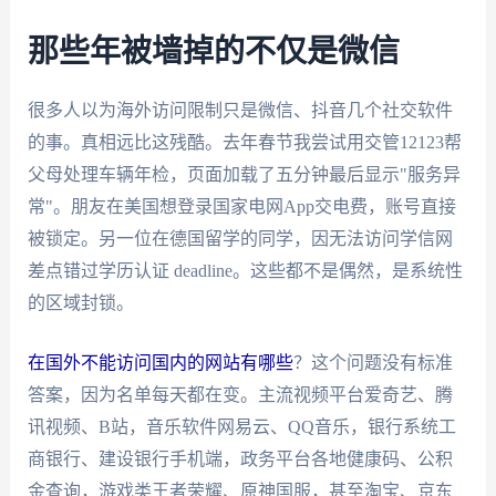
那些年被墙掉的不仅是微信
很多人以为海外访问限制只是微信、抖音几个社交软件
的事。真相远比这残酷。去年春节我尝试用交管12123帮
父母处理车辆年检，页面加载了五分钟最后显示"服务异
常"。朋友在美国想登录国家电网App交电费，账号直接
被锁定。另一位在德国留学的同学，因无法访问学信网
差点错过学历认证 deadline。这些都不是偶然，是系统性
的区域封锁。
在国外不能访问国内的网站有哪些
？这个问题没有标准
答案，因为名单每天都在变。主流视频平台爱奇艺、腾
讯视频、B站，音乐软件网易云、QQ音乐，银行系统工
商银行、建设银行手机端，政务平台各地健康码、公积
金查询，游戏类王者荣耀、原神国服，甚至淘宝、京东