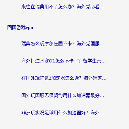
来往在瑞典用不了怎么办？海外党必看的回国加速器选择指南（附微信定位修改+喜马拉雅版权破解）
回国游戏vpn
瑞典怎么玩摩尔庄园不卡？海外党国服游戏加速器终极指南（附非洲欧洲实测）
海外打逆水寒OL怎么不卡了？留学生亲测有效的国服游戏加速指南
在国外玩征途2加速器怎么选？海外玩家告别延迟卡顿的实用指南
国外玩国服无畏契约用什么加速器最好？2026海外玩家实测指南（附台湾跑跑卡丁车解决方案）
非洲玩实况足球用什么加速器好？海外党亲测的国服游戏流畅攻略