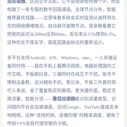
茄加速器
。区别立竿见影。它不是简单给你换个IP，而是
构建了一条专属的数字回国通道。全球节点分布，智能
推荐最优线路——这意味着系统会实时监测从迪拜到北
京的网络拥堵情况，自动避开故障节点。我亲眼看着它
把我的延迟从280ms压到68ms，丢包率从15%降到0.3%。
这种优化不是玄学，是底层路由协议的重新设计。
多平台支持Android、iOS、Windows、mac，一人多端设
备同时用——我在手机上看腾讯视频，电脑处理国内工
作文档，平板刷抖音，三端同时在线互不干扰。账号不
限制设备数，这对拥有手机、笔记本、平板三件套的现
代人来说，省了重复购买的麻烦。更关键的是，稳定无
限流量，智能分流——
番茄加速器
能识别流量类型，访
问国内平台走加速通道，访问Google、YouTube直接走本
地网络。这种"该快的快，该慢的慢"的精准调度，避免了
传统VPN全局代理导致的卡顿。