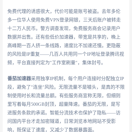
免费代理的诱惑很大，代价可能是账号被盗。去年多伦
多一位华人使用免费VPN登录网银，三天后账户被转走
十二万人民币。警方调查发现，免费服务商会记录用户
数据并出售。还有些低价加速器，带宽是共享的，晚上
高峰期一百人挤一条线路，速度比不加速还慢。更隐蔽
的风险是IP重复——几百人共用同一个IP地址登录腾讯视
频，平台直接判定为"工作室刷量"，集体封号。
番茄加速器
采用独享IP机制，每个用户连接时分配独立IP
段，避免了"连坐"风险。无限流量不是噱头，是真的不限
制使用时长和流量总额。有些服务商宣称无限，但细则
里写着每月500GB封顶，超量降速。番茄的无限，是写
进服务条款的承诺。智能分流技术也保护了隐私——访
问国内平台才走加密隧道，日常浏览本地网站不受影
响，既保证了速度，又减少了数据暴露面。