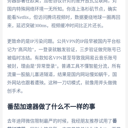
务器部署在欧美，加密协议针对的是开放式互联网，对
国内特殊网络环境一无所知。你连上洛杉矶节点，确实
能看Netflix，但访问腾讯视频时，数据要绕地球一圈再回
来，延迟突破300ms，视频缓冲时间比正片还长。
更致命的是IP污染问题。公共VPN的IP段早被国内平台标
记为"高风险"，一登录就触发验证，三步验证做完账号已
被临时冻结。有款知名VPN甚至导致我网易云音乐账号
被封，理由是"异常登录"。普通工具不懂智能分流，所有
流量一股脑儿塞进隧道，结果是国内网站慢如蜗牛，国
外网站也跟着遭殃。这种一刀切模式，就像用斧头做微
创手术。
番茄加速器做了什么不一样的事
去年迪拜微信限制最严的时候，我经朋友推荐试用了
番