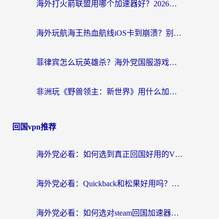
海外打火箭联盟用哪个加速器好？2026实测指南帮你告别延迟卡顿
海外玩航海王热血航线iOS卡到崩溃？别慌，这篇指南解决你的国服游戏加速难题
菲律宾怎么玩英雄杀？海外党国服游戏畅玩指南（附延迟解决秘籍）
非洲玩《野兽领主：新世界》用什么加速器好？留学生亲测有效的解决方案
回国vpn推荐
海外党必看：如何选到真正回国好用的VPN？实测+避坑指南
海外党必看：Quickback和松果好用吗？3步教你选对回国加速器无缝刷国内资源
海外党必看：如何选对steam回国加速器？从踩坑到无缝访问国内资源的全攻略