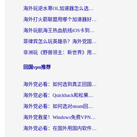
海外玩逆水寒OL加速器怎么选？老玩家亲测的避坑指南
海外打火箭联盟用哪个加速器好？2026实测指南帮你告别延迟卡顿
海外玩航海王热血航线iOS卡到崩溃？别慌，这篇指南解决你的国服游戏加速难题
菲律宾怎么玩英雄杀？海外党国服游戏畅玩指南（附延迟解决秘籍）
非洲玩《野兽领主：新世界》用什么加速器好？留学生亲测有效的解决方案
回国vpn推荐
海外党必看：如何选到真正回国好用的VPN？实测+避坑指南
海外党必看：Quickback和松果好用吗？3步教你选对回国加速器无缝刷国内资源
海外党必看：如何选对steam回国加速器？从踩坑到无缝访问国内资源的全攻略
海外党救星！Windows免费VPN下载+3步搞定国内资源无缝访问
海外党必看：在国外用国内软件用什么加速器好？解决追剧游戏办公的终极指南