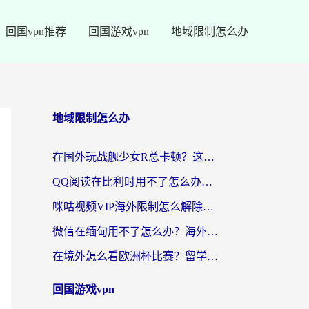
回国vpn推荐
回国游戏vpn
地域限制怎么办
地域限制怎么办
在国外玩战舰少女R总卡顿？这篇攻略帮你流畅开舰+解锁国内影音
QQ阅读在比利时用不了怎么办？海外党亲测的跨区上网解决方案
咪咕视频VIP海外限制怎么解除？海外党亲测有效的回国加速方案
微信在缅甸用不了怎么办？海外华人必看的回国加速全攻略
在境外怎么看欧洲杯比赛？留学生亲测：用对回国加速器就能解决
回国游戏vpn