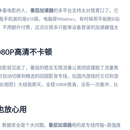
休看电影的人，
番茄加速器
的多平台支持太对我胃口了。它
系统，我手机装的是iOS版，电脑是Windows，有时候用平板刷B站
，不用额外付费，这点比很多只能单设备登录的加速器强太
80P高清不卡顿
K电影就见底了，番茄的稳定无限流量让我彻底摆脱了流量焦
时自动切换到精选的回国影音专线，玩国内游戏时又切到游
长相思》大结局那天，全程1080P高清，没有一次缓冲，比
也放心用
i，数据安全是个大问题。
番茄加速器
用的是专线传输+高强度