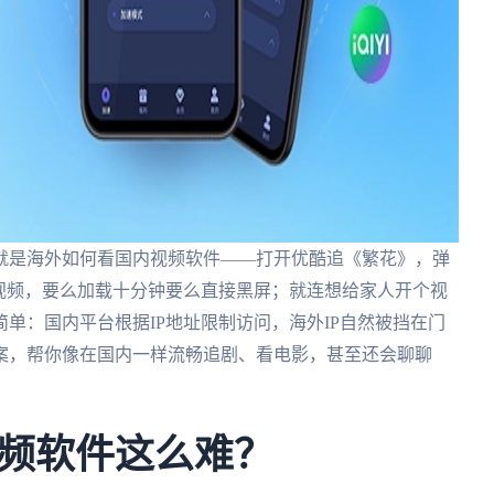
就是海外如何看国内视频软件——打开优酷追《繁花》，弹
的视频，要么加载十分钟要么直接黑屏；就连想给家人开个视
单：国内平台根据IP地址限制访问，海外IP自然被挡在门
案，帮你像在国内一样流畅追剧、看电影，甚至还会聊聊
频软件这么难？