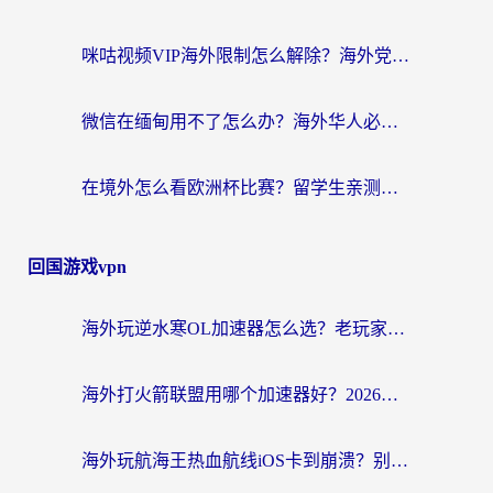
咪咕视频VIP海外限制怎么解除？海外党亲测有效的回国加速方案
微信在缅甸用不了怎么办？海外华人必看的回国加速全攻略
在境外怎么看欧洲杯比赛？留学生亲测：用对回国加速器就能解决
回国游戏vpn
海外玩逆水寒OL加速器怎么选？老玩家亲测的避坑指南
海外打火箭联盟用哪个加速器好？2026实测指南帮你告别延迟卡顿
海外玩航海王热血航线iOS卡到崩溃？别慌，这篇指南解决你的国服游戏加速难题