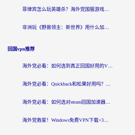
菲律宾怎么玩英雄杀？海外党国服游戏畅玩指南（附延迟解决秘籍）
非洲玩《野兽领主：新世界》用什么加速器好？留学生亲测有效的解决方案
回国vpn推荐
海外党必看：如何选到真正回国好用的VPN？实测+避坑指南
海外党必看：Quickback和松果好用吗？3步教你选对回国加速器无缝刷国内资源
海外党必看：如何选对steam回国加速器？从踩坑到无缝访问国内资源的全攻略
海外党救星！Windows免费VPN下载+3步搞定国内资源无缝访问