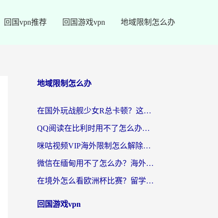
回国vpn推荐
回国游戏vpn
地域限制怎么办
地域限制怎么办
在国外玩战舰少女R总卡顿？这篇攻略帮你流畅开舰+解锁国内影音
QQ阅读在比利时用不了怎么办？海外党亲测的跨区上网解决方案
咪咕视频VIP海外限制怎么解除？海外党亲测有效的回国加速方案
微信在缅甸用不了怎么办？海外华人必看的回国加速全攻略
在境外怎么看欧洲杯比赛？留学生亲测：用对回国加速器就能解决
回国游戏vpn