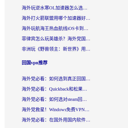
海外玩逆水寒OL加速器怎么选？老玩家亲测的避坑指南
海外打火箭联盟用哪个加速器好？2026实测指南帮你告别延迟卡顿
海外玩航海王热血航线iOS卡到崩溃？别慌，这篇指南解决你的国服游戏加速难题
菲律宾怎么玩英雄杀？海外党国服游戏畅玩指南（附延迟解决秘籍）
非洲玩《野兽领主：新世界》用什么加速器好？留学生亲测有效的解决方案
回国vpn推荐
海外党必看：如何选到真正回国好用的VPN？实测+避坑指南
海外党必看：Quickback和松果好用吗？3步教你选对回国加速器无缝刷国内资源
海外党必看：如何选对steam回国加速器？从踩坑到无缝访问国内资源的全攻略
海外党救星！Windows免费VPN下载+3步搞定国内资源无缝访问
海外党必看：在国外用国内软件用什么加速器好？解决追剧游戏办公的终极指南