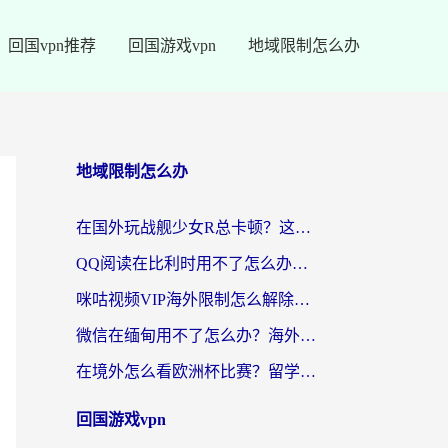
回国vpn推荐
回国游戏vpn
地域限制怎么办
地域限制怎么办
在国外玩战舰少女R总卡顿？这篇攻略帮你流畅开舰+解锁国内影音
QQ阅读在比利时用不了怎么办？海外党亲测的跨区上网解决方案
咪咕视频VIP海外限制怎么解除？海外党亲测有效的回国加速方案
微信在缅甸用不了怎么办？海外华人必看的回国加速全攻略
在境外怎么看欧洲杯比赛？留学生亲测：用对回国加速器就能解决
回国游戏vpn