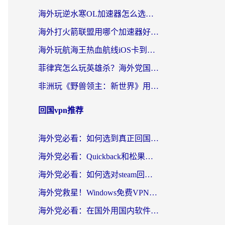
海外玩逆水寒OL加速器怎么选？老玩家亲测的避坑指南
海外打火箭联盟用哪个加速器好？2026实测指南帮你告别延迟卡顿
海外玩航海王热血航线iOS卡到崩溃？别慌，这篇指南解决你的国服游戏加速难题
菲律宾怎么玩英雄杀？海外党国服游戏畅玩指南（附延迟解决秘籍）
非洲玩《野兽领主：新世界》用什么加速器好？留学生亲测有效的解决方案
回国vpn推荐
海外党必看：如何选到真正回国好用的VPN？实测+避坑指南
海外党必看：Quickback和松果好用吗？3步教你选对回国加速器无缝刷国内资源
海外党必看：如何选对steam回国加速器？从踩坑到无缝访问国内资源的全攻略
海外党救星！Windows免费VPN下载+3步搞定国内资源无缝访问
海外党必看：在国外用国内软件用什么加速器好？解决追剧游戏办公的终极指南