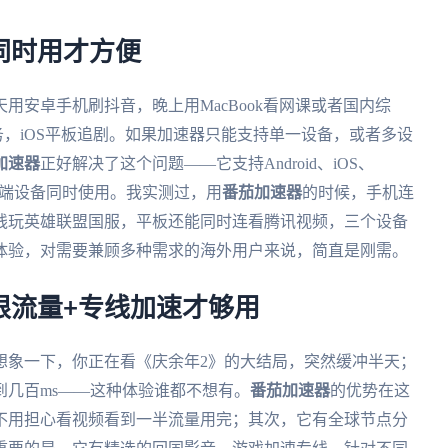
端同时用才方便
用安卓手机刷抖音，晚上用MacBook看网课或者国内综
业务，iOS平板追剧。如果加速器只能支持单一设备，或者多设
加速器
正好解决了这个问题——它支持Android、iOS、
人多端设备同时使用。我实测过，用
番茄加速器
的时候，手机连
线玩英雄联盟国服，平板还能同时连看腾讯视频，三个设备
体验，对需要兼顾多种需求的海外用户来说，简直是刚需。
无限流量+专线加速才够用
想象一下，你正在看《庆余年2》的大结局，突然缓冲半天；
到几百ms——这种体验谁都不想有。
番茄加速器
的优势在这
不用担心看视频看到一半流量用完；其次，它有全球节点分