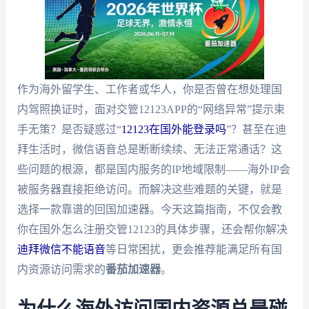
作为海外留学生、工作者或华人，你是否曾在想处理国
内驾照换证时，面对交管12123APP的“网络异常”提示束
手无策？是否疑惑过“
12123在国外能登录吗
”？甚至在迪
拜生活时，微信语音总是断断续续、无法正常通话？这
些问题的根源，都是国内服务的IP地域限制——海外IP会
被服务器直接拒绝访问。而解决这些难题的关键，就是
选择一款靠谱的回国加速器。今天这篇指南，不仅会教
你在国外怎么注册交管12123的具体步骤，还会帮你解决
迪拜微信不能语音
等日常困扰，更会推荐能满足所有国
内资源访问需求的
番茄加速器
。