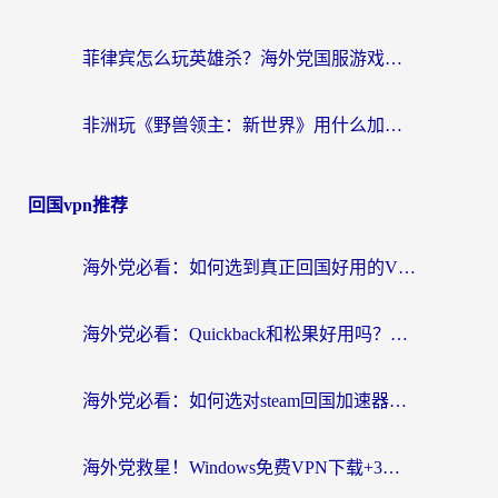
菲律宾怎么玩英雄杀？海外党国服游戏畅玩指南（附延迟解决秘籍）
非洲玩《野兽领主：新世界》用什么加速器好？留学生亲测有效的解决方案
回国vpn推荐
海外党必看：如何选到真正回国好用的VPN？实测+避坑指南
海外党必看：Quickback和松果好用吗？3步教你选对回国加速器无缝刷国内资源
海外党必看：如何选对steam回国加速器？从踩坑到无缝访问国内资源的全攻略
海外党救星！Windows免费VPN下载+3步搞定国内资源无缝访问