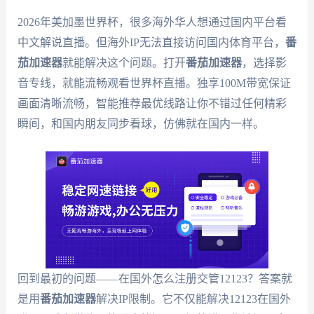
2026年美加墨世界杯，很多海外华人想通过国内平台看
中文解说直播。但海外IP无法直接访问国内体育平台，
番
茄加速器
就能解决这个问题。打开
番茄加速器
，选择影
音专线，就能流畅观看世界杯直播。独享100M带宽保证
画面清晰流畅，智能推荐最优线路让你不错过任何精彩
瞬间，和国内朋友同步看球，仿佛就在国内一样。
回到最初的问题——在国外怎么注册交管12123？答案就
是用
番茄加速器
解决IP限制。它不仅能解决12123在国外