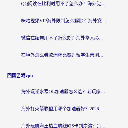
QQ阅读在比利时用不了怎么办？海外党亲测的跨区上网解决方案
咪咕视频VIP海外限制怎么解除？海外党亲测有效的回国加速方案
微信在缅甸用不了怎么办？海外华人必看的回国加速全攻略
在境外怎么看欧洲杯比赛？留学生亲测：用对回国加速器就能解决
回国游戏vpn
海外玩逆水寒OL加速器怎么选？老玩家亲测的避坑指南
海外打火箭联盟用哪个加速器好？2026实测指南帮你告别延迟卡顿
海外玩航海王热血航线iOS卡到崩溃？别慌，这篇指南解决你的国服游戏加速难题