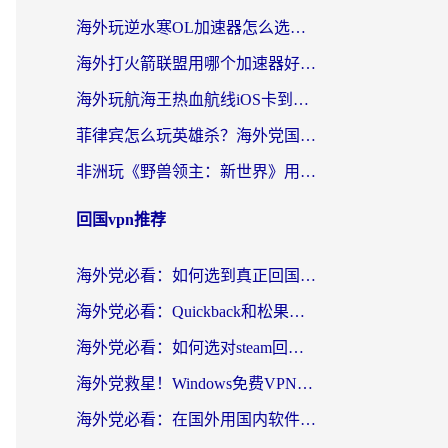
海外玩逆水寒OL加速器怎么选？老玩家亲测的避坑指南
海外打火箭联盟用哪个加速器好？2026实测指南帮你告别延迟卡顿
海外玩航海王热血航线iOS卡到崩溃？别慌，这篇指南解决你的国服游戏加速难题
菲律宾怎么玩英雄杀？海外党国服游戏畅玩指南（附延迟解决秘籍）
非洲玩《野兽领主：新世界》用什么加速器好？留学生亲测有效的解决方案
回国vpn推荐
海外党必看：如何选到真正回国好用的VPN？实测+避坑指南
海外党必看：Quickback和松果好用吗？3步教你选对回国加速器无缝刷国内资源
海外党必看：如何选对steam回国加速器？从踩坑到无缝访问国内资源的全攻略
海外党救星！Windows免费VPN下载+3步搞定国内资源无缝访问
海外党必看：在国外用国内软件用什么加速器好？解决追剧游戏办公的终极指南