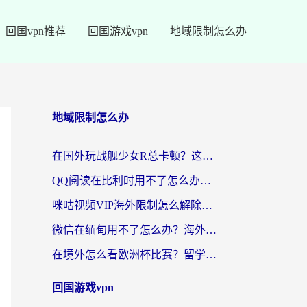
回国vpn推荐
回国游戏vpn
地域限制怎么办
地域限制怎么办
在国外玩战舰少女R总卡顿？这篇攻略帮你流畅开舰+解锁国内影音
QQ阅读在比利时用不了怎么办？海外党亲测的跨区上网解决方案
咪咕视频VIP海外限制怎么解除？海外党亲测有效的回国加速方案
微信在缅甸用不了怎么办？海外华人必看的回国加速全攻略
在境外怎么看欧洲杯比赛？留学生亲测：用对回国加速器就能解决
回国游戏vpn