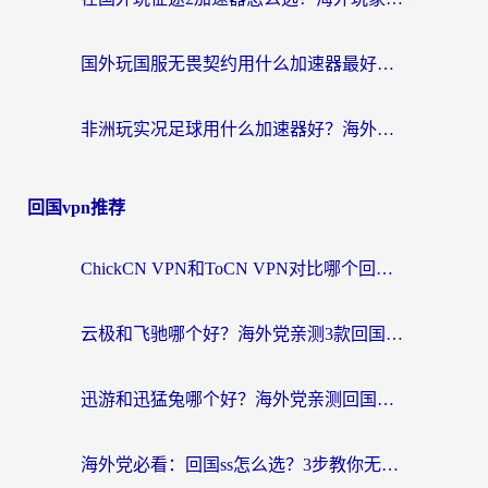
国外玩国服无畏契约用什么加速器最好？2026海外玩家实测指南（附台湾跑跑卡丁车解决方案）
非洲玩实况足球用什么加速器好？海外党亲测的国服游戏流畅攻略
回国vpn推荐
ChickCN VPN和ToCN VPN对比哪个回国效果更好？海外党亲测3款加速器后选对了！
云极和飞驰哪个好？海外党亲测3款回国加速器，附避坑指南
迅游和迅猛兔哪个好？海外党亲测回国加速器，附马来西亚玩游戏避坑指南
海外党必看：回国ss怎么选？3步教你无缝刷国内剧玩国服