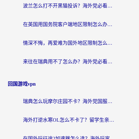
波兰怎么打不开黑猫投诉？海外党必看的回国加速器选择指南（解决追剧社保音乐难题）
在英国用国务院客户端地区限制怎么办？海外党必看的回国加速实用指南
情深不悔，再爱难为国外地区限制怎么看？海外党追剧听歌的破局指南
来往在瑞典用不了怎么办？海外党必看的回国加速器选择指南（附微信定位修改+喜马拉雅版权破解）
回国游戏vpn
瑞典怎么玩摩尔庄园不卡？海外党国服游戏加速器终极指南（附非洲欧洲实测）
海外打逆水寒OL怎么不卡了？留学生亲测有效的国服游戏加速指南
在国外玩征途2加速器怎么选？海外玩家告别延迟卡顿的实用指南