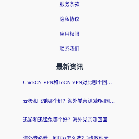
服务条款
隐私协议
应用权限
联系我们
最新资讯
ChickCN VPN和ToCN VPN对比哪个回国效果更好？海外党亲测3款加速器后选对了！
云极和飞驰哪个好？海外党亲测3款回国加速器，附避坑指南
迅游和迅猛兔哪个好？海外党亲测回国加速器，附马来西亚玩游戏避坑指南
海外党必看：回国ss怎么选？3步教你无缝刷国内剧玩国服